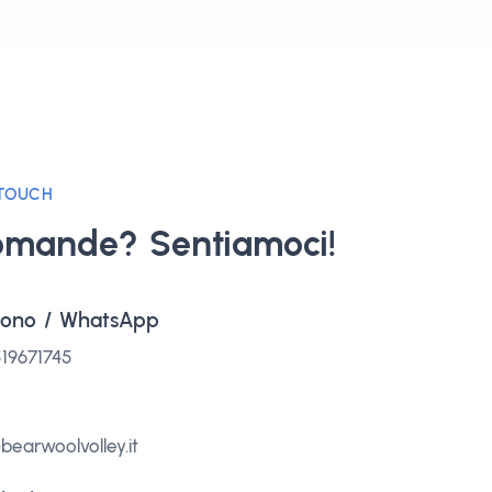
 TOUCH
omande? Sentiamoci!
fono / WhatsApp
19671745
bearwoolvolley.it