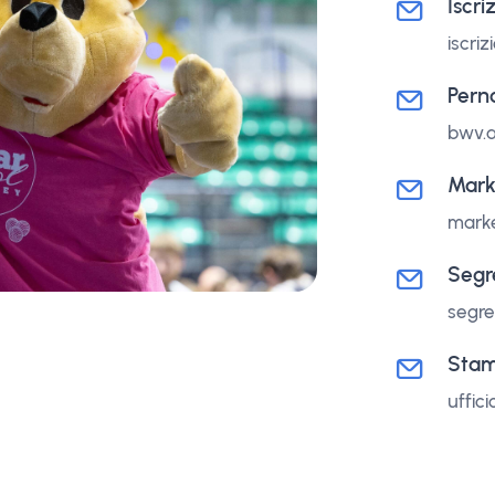
Iscri
iscri
Pern
bwv.
Mark
marke
Segr
segre
Sta
uffic