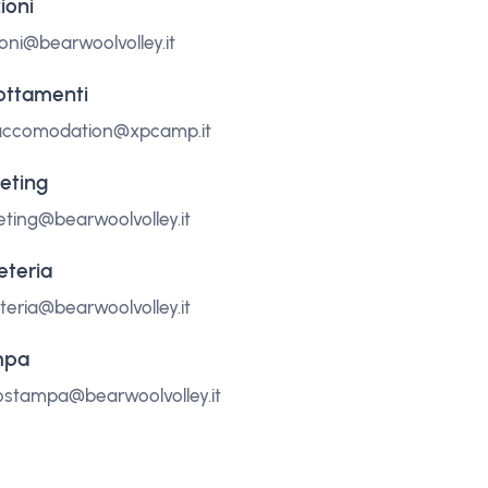
zioni
zioni@bearwoolvolley.it
ottamenti
accomodation@xpcamp.it
eting
ting@bearwoolvolley.it
eteria
teria@bearwoolvolley.it
mpa
iostampa@bearwoolvolley.it